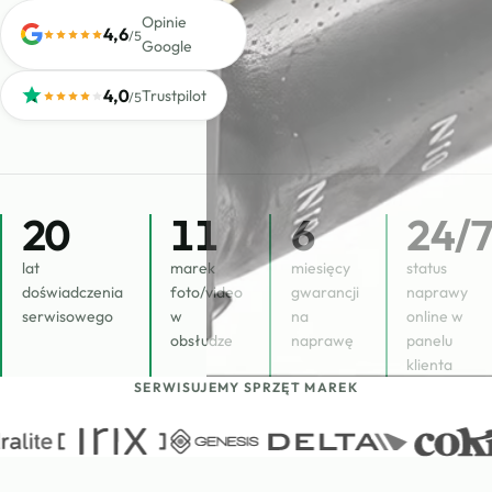
Opinie
4,6
/5
Google
4,0
Trustpilot
/5
20
11
6
24
/
lat
marek
miesięcy
status
doświadczenia
foto/video
gwarancji
naprawy
serwisowego
w
na
online w
obsłudze
naprawę
panelu
klienta
SERWISUJEMY SPRZĘT MAREK