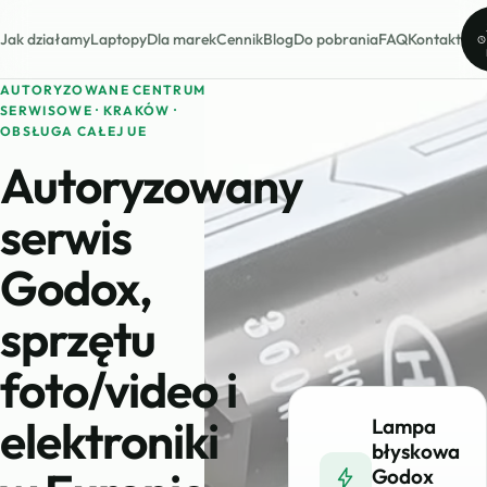
Jak działamy
Laptopy
Dla marek
Cennik
Blog
Do pobrania
FAQ
Kontakt
AUTORYZOWANE CENTRUM
SERWISOWE · KRAKÓW ·
OBSŁUGA CAŁEJ UE
Autoryzowany
serwis
Godox,
sprzętu
foto/video i
elektroniki
Lampa
błyskowa
Godox