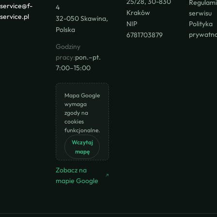
25/28, 30-830
Regulam
service@f-
4
Kraków
serwisu
service.pl
32-050 Skawina,
NIP
Polityka
Polska
prywatno
6781703879
Godziny
pracy:
pon.–pt.
7:00–15:00
Mapa Google
wymaga
zgody na
cookies
funkcjonalne.
Wczytaj
mapę
Zobacz na
mapie Google