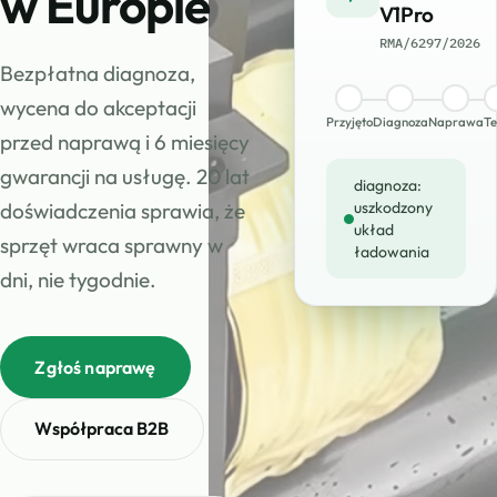
w Europie
V1Pro
RMA/6297/2026
Bezpłatna diagnoza,
wycena do akceptacji
Przyjęto
Diagnoza
Naprawa
Te
przed naprawą i 6 miesięcy
gwarancji na usługę. 20 lat
diagnoza:
doświadczenia sprawia, że
uszkodzony
układ
sprzęt wraca sprawny w
ładowania
dni, nie tygodnie.
Zgłoś naprawę
Współpraca B2B